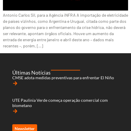
Antonio Carlos Sil, para a Agência iNFRA A importação de eletricidade
de países vizinhos, como Argentina e Uruguai, citada como parte dos
planos do governo para o enfrentamento da crise hídrica, não deverá
ser relevante, apontam órgãos oficiais. Houve um aumento da
entrada de energia entre janeiro e abril deste ano – dados mais
recentes –, porém, […]
Últimas Notícias
CMSE adota medidas preventivas para enfrentar El Niño
arrow_forward
UTE Paulínia Verde começa operação comercial com
biometano
arrow_forward
Newsletter