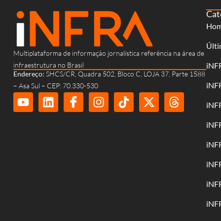
Cat
Ho
Últi
Multiplataforma de informação jornalística referência na área de
infraestrutura no Brasil
iNF
Endereço:
SHCS/CR, Quadra 502, Bloco C, LOJA 37, Parte 1588
iNF
– Asa Sul – CEP: 70.330-530
iNF
iNF
iNF
iNF
iNF
iNF