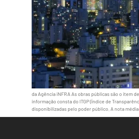
da Agência iNFRA As obras públicas são o item de 
informação consta do ITGP (Índice de Transparênci
disponibilizadas pelo poder público. A nota média