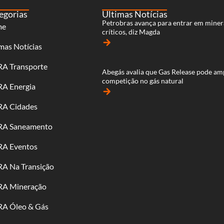
egorias
Últimas Notícias
Petrobras avança para entrar em miner
me
críticos, diz Magda
arrow_forward
mas Notícias
RA Transporte
Abegás avalia que Gas Release pode am
competição no gás natural
RA Energia
arrow_forward
RA Cidades
RA Saneamento
RA Eventos
RA Na Transição
RA Mineração
RA Óleo & Gás