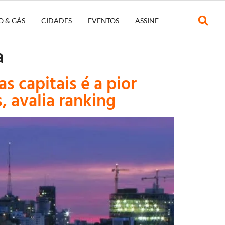
O & GÁS
CIDADES
EVENTOS
ASSINE
a
s capitais é a pior
, avalia ranking