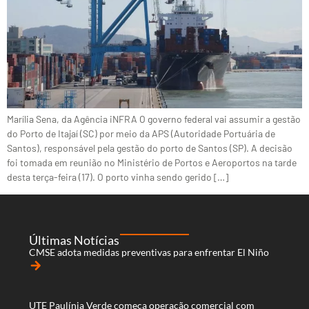
Marília Sena, da Agência iNFRA O governo federal vai assumir a gestão
do Porto de Itajaí (SC) por meio da APS (Autoridade Portuária de
Santos), responsável pela gestão do porto de Santos (SP). A decisão
foi tomada em reunião no Ministério de Portos e Aeroportos na tarde
desta terça-feira (17). O porto vinha sendo gerido […]
Últimas Notícias
CMSE adota medidas preventivas para enfrentar El Niño
arrow_forward
UTE Paulínia Verde começa operação comercial com