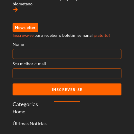
biometano
arrow_forward
Newsletter
Inscreva-se
para receber o boletim semanal
gratuito!
Nome
Seu melhor e-mail
INSCREVER-SE
Categorias
Home
Últimas Notícias