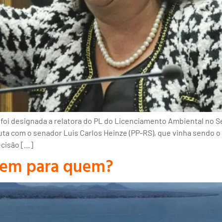
foi designada a relatora do PL do Licenciamento Ambiental no Se
a com o senador Luis Carlos Heinze (PP-RS), que vinha sendo o 
ecisão […]
gem para quem?