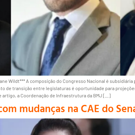
ane Wildt*** A composição do Congresso Nacional é subsidiária 
nto de transição entre legislaturas é oportunidade para projeç
te artigo, a Coordenação de Infraestrutura da BMJ […]
 com mudanças na CAE do Sen