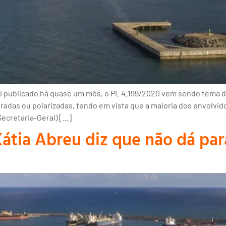
 publicado há quase um mês, o PL 4.199/2020 vem sendo tema de 
radas ou polarizadas, tendo em vista que a maioria dos envolvi
Secretaria-Geral) […]
átia Abreu diz que não dá par