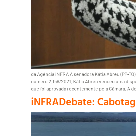
da Agência iNFRA A senadora Kátia Abreu (PP-TO) 
número 2.159/2021. Kátia Abreu venceu uma disput
que foi aprovada recentemente pela Câmara. A d
iNFRADebate: Cabota