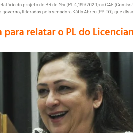
latório do projeto do BR do Mar (PL 4.199/2020) na CAE (Comis
do governo, lideradas pela senadora Kátia Abreu (PP-TO), que diss
a para relatar o PL do Licenc