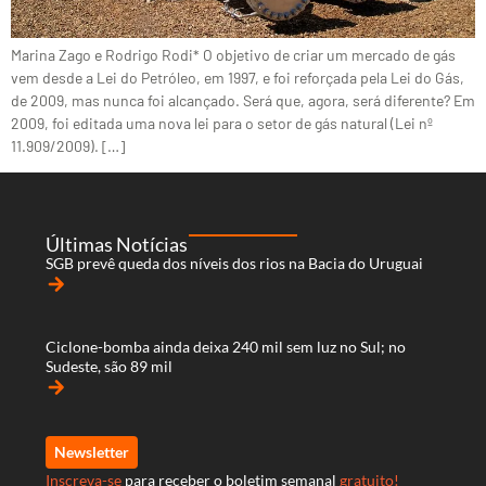
Marina Zago e Rodrigo Rodi* O objetivo de criar um mercado de gás
vem desde a Lei do Petróleo, em 1997, e foi reforçada pela Lei do Gás,
de 2009, mas nunca foi alcançado. Será que, agora, será diferente? Em
2009, foi editada uma nova lei para o setor de gás natural (Lei nº
11.909/2009). […]
Últimas Notícias
SGB prevê queda dos níveis dos rios na Bacia do Uruguai
arrow_forward
Ciclone-bomba ainda deixa 240 mil sem luz no Sul; no
Sudeste, são 89 mil
arrow_forward
Newsletter
Inscreva-se
para receber o boletim semanal
gratuito!