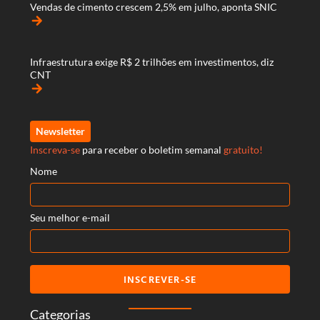
Vendas de cimento crescem 2,5% em julho, aponta SNIC
arrow_forward
Infraestrutura exige R$ 2 trilhões em investimentos, diz
CNT
arrow_forward
Newsletter
Inscreva-se
para receber o boletim semanal
gratuito!
Nome
Seu melhor e-mail
INSCREVER-SE
Categorias