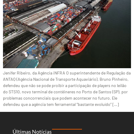
Jenifer Ribeiro, da Agência iNFRA O superintendente de Regulação da
ANTAQ (Agência Nacional de Transporte Aquaviário), Bruno Pinheiro,
defendeu que não se pode proibir a participação de players no leilão
do STS10, novo terminal de contêineres no Porto de Santos (SP), por
problemas concorrenciais que podem acontecer no futuro. Ele
defendeu que a agência tem ferramental “bastante evoluído” […]
Últimas Notícias