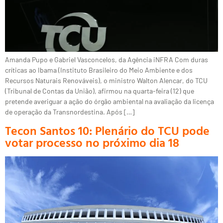
Amanda Pupo e Gabriel Vasconcelos, da Agência iNFRA Com duras
críticas ao Ibama (Instituto Brasileiro do Meio Ambiente e dos
Recursos Naturais Renováveis), o ministro Walton Alencar, do TCU
(Tribunal de Contas da União), afirmou na quarta-feira (12) que
pretende averiguar a ação do órgão ambiental na avaliação da licença
de operação da Transnordestina. Após […]
Tecon Santos 10: Plenário do TCU pode
votar processo no próximo dia 18