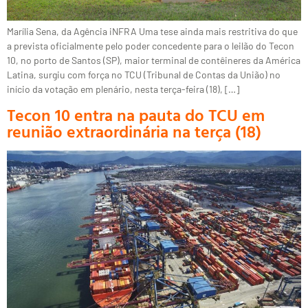
Marília Sena, da Agência iNFRA Uma tese ainda mais restritiva do que
a prevista oficialmente pelo poder concedente para o leilão do Tecon
10, no porto de Santos (SP), maior terminal de contêineres da América
Latina, surgiu com força no TCU (Tribunal de Contas da União) no
início da votação em plenário, nesta terça-feira (18), […]
Tecon 10 entra na pauta do TCU em
reunião extraordinária na terça (18)