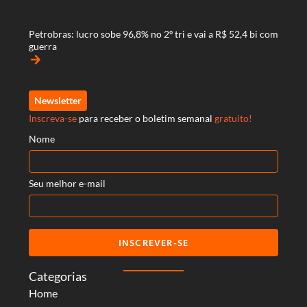
Petrobras: lucro sobe 96,8% no 2º tri e vai a R$ 52,4 bi com
guerra
arrow_forward
Newsletter
Inscreva-se
para receber o boletim semanal
gratuito!
Nome
Seu melhor e-mail
INSCREVER-SE
Categorias
Home