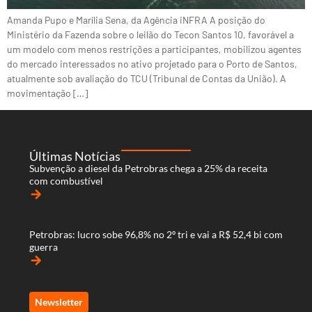
Amanda Pupo e Marília Sena, da Agência iNFRA A posição do
Ministério da Fazenda sobre o leilão do Tecon Santos 10, favorável a
um modelo com menos restrições a participantes, mobilizou agentes
do mercado interessados no ativo projetado para o Porto de Santos,
atualmente sob avaliação do TCU (Tribunal de Contas da União). A
movimentação […]
Últimas Notícias
Subvenção a diesel da Petrobras chega a 25% da receita
com combustível
arrow_forward
Petrobras: lucro sobe 96,8% no 2º tri e vai a R$ 52,4 bi com
guerra
arrow_forward
Newsletter