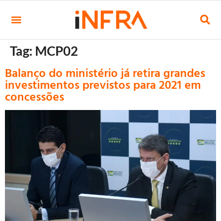
Tag:
MCP02
Balanço do ministério já retira grandes
investimentos previstos para 2021 em
concessões