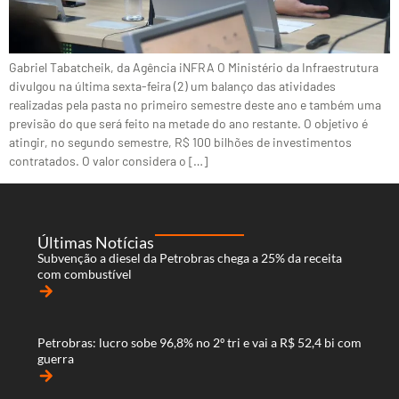
Gabriel Tabatcheik, da Agência iNFRA O Ministério da Infraestrutura
divulgou na última sexta-feira (2) um balanço das atividades
realizadas pela pasta no primeiro semestre deste ano e também uma
previsão do que será feito na metade do ano restante. O objetivo é
atingir, no segundo semestre, R$ 100 bilhões de investimentos
contratados. O valor considera o […]
Últimas Notícias
Subvenção a diesel da Petrobras chega a 25% da receita
com combustível
arrow_forward
Petrobras: lucro sobe 96,8% no 2º tri e vai a R$ 52,4 bi com
guerra
arrow_forward