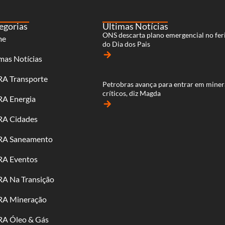
egorias
Últimas Notícias
ONS descarta plano emergencial no fer
me
do Dia dos Pais
arrow_forward
mas Notícias
RA Transporte
Petrobras avança para entrar em miner
críticos, diz Magda
RA Energia
arrow_forward
RA Cidades
RA Saneamento
RA Eventos
RA Na Transição
RA Mineração
RA Óleo & Gás