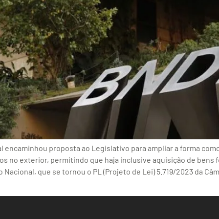
l encaminhou proposta ao Legislativo para ampliar a forma co
os no exterior, permitindo que haja inclusive aquisição de bens 
acional, que se tornou o PL (Projeto de Lei) 5.719/2023 da Câma