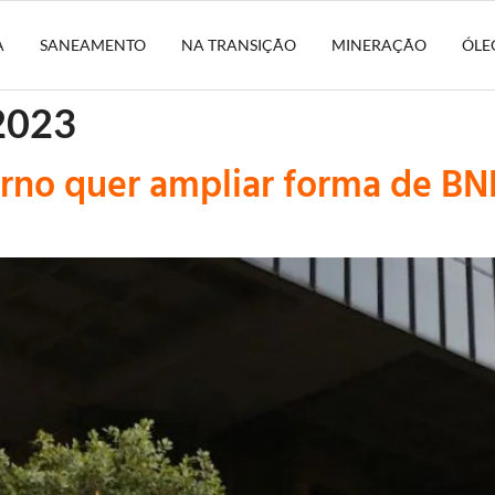
A
SANEAMENTO
NA TRANSIÇÃO
MINERAÇÃO
ÓLE
2023
erno quer ampliar forma de BN