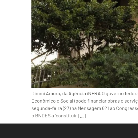
Dimmi Amora, da Agência iNFRA O governo federa
Econômico e Social) pode financiar obras e serviç
segunda-feira (27) na Mensagem 621 ao Congresso N
o BNDES a “constituir […]