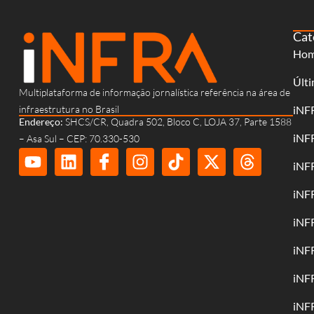
Cat
Ho
Últi
Multiplataforma de informação jornalística referência na área de
infraestrutura no Brasil
iNF
Endereço:
SHCS/CR, Quadra 502, Bloco C, LOJA 37, Parte 1588
iNF
– Asa Sul – CEP: 70.330-530
iNF
iNF
iNF
iNF
iNF
iNF