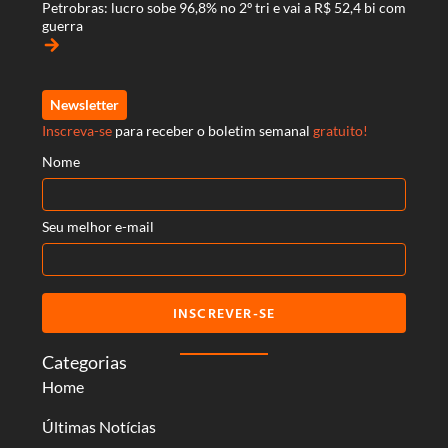
Petrobras: lucro sobe 96,8% no 2º tri e vai a R$ 52,4 bi com
guerra
arrow_forward
Newsletter
Inscreva-se
para receber o boletim semanal
gratuito!
Nome
Seu melhor e-mail
INSCREVER-SE
Categorias
Home
Últimas Notícias