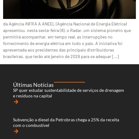
da Agência iNFRA A ANEEL (Agência Nacional de Energia Elétrica)
apresentou, nesta sexta-feira (8), o Radar, um sistema pioneiro que
permitirá acompanhar, em tempo real, as interrupções no
fornecimento de energia elétrica em todo o país. A iniciativa foi
apresentada aos presidentes das principais distribuidoras
brasileiras, que terão até janeiro de 2026 para se adequar […]
Últimas Notícias
SP quer estudar sustentabilidade de serviços de drenagem
e resíduos na capital
arrow_forward
Subvenção a diesel da Petrobras chega a 25% da receita
com o combustível
arrow_forward