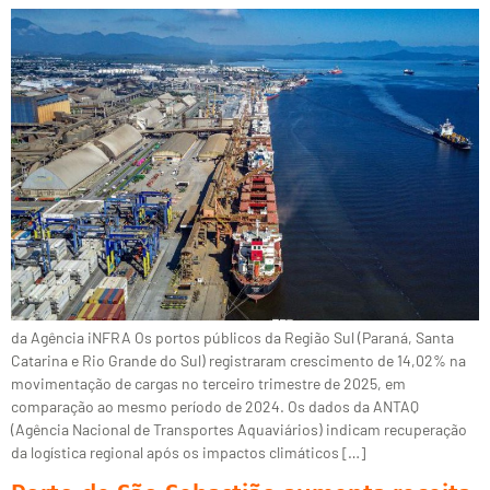
da Agência iNFRA Os portos públicos da Região Sul (Paraná, Santa
Catarina e Rio Grande do Sul) registraram crescimento de 14,02% na
movimentação de cargas no terceiro trimestre de 2025, em
comparação ao mesmo período de 2024. Os dados da ANTAQ
(Agência Nacional de Transportes Aquaviários) indicam recuperação
da logística regional após os impactos climáticos […]