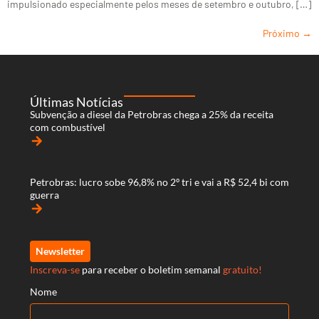
impulsionado especialmente pelos meses de setembro e outubro, […]
Próximo
→
Últimas Notícias
Subvenção a diesel da Petrobras chega a 25% da receita
com combustível
arrow_forward
Petrobras: lucro sobe 96,8% no 2º tri e vai a R$ 52,4 bi com
guerra
arrow_forward
Newsletter
Inscreva-se
para receber o boletim semanal
gratuito!
Nome