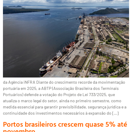
da Agência iNFRA Diante do crescimento recorde da movimentação
portuária em 2025, a ABTP (Associação Brasileira dos Terminais
Portuários) defende a votação do Projeto de Lei 733/2025, que
atualiza o marco legal do setor, ainda no primeiro semestre, como
medida essencial para garantir previsibilidade, segurança jurídica e a
continuidade dos investimentos necessários à expansão do […]
Portos brasileiros crescem quase 5% até
novembro