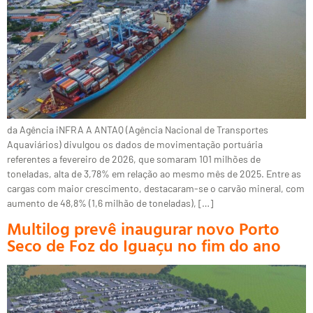
da Agência iNFRA A ANTAQ (Agência Nacional de Transportes
Aquaviários) divulgou os dados de movimentação portuária
referentes a fevereiro de 2026, que somaram 101 milhões de
toneladas, alta de 3,78% em relação ao mesmo mês de 2025. Entre as
cargas com maior crescimento, destacaram-se o carvão mineral, com
aumento de 48,8% (1,6 milhão de toneladas), […]
Multilog prevê inaugurar novo Porto
Seco de Foz do Iguaçu no fim do ano