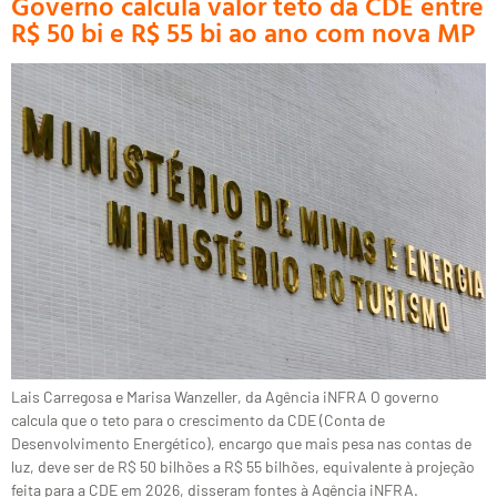
Governo calcula valor teto da CDE entre
R$ 50 bi e R$ 55 bi ao ano com nova MP
Lais Carregosa e Marisa Wanzeller, da Agência iNFRA O governo
calcula que o teto para o crescimento da CDE (Conta de
Desenvolvimento Energético), encargo que mais pesa nas contas de
luz, deve ser de R$ 50 bilhões a R$ 55 bilhões, equivalente à projeção
feita para a CDE em 2026, disseram fontes à Agência iNFRA.