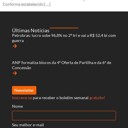
Conforme estabelecido […]
Últimas Notícias
Petrobras: lucro sobe 96,8% no 2º tri e vai a R$ 52,4 bi com
guerra
arrow_forward
ANP formaliza blocos da 4ª Oferta de Partilha e da 6ª de
Concessão
arrow_forward
Newsletter
Inscreva-se
para receber o boletim semanal
gratuito!
Nome
Seu melhor e-mail