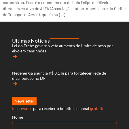
coronavírus. Esse é o entendimento de Luis Felipe de Oliveira,
diretor-executivo da ALTA (Associação Latino-Americana e do Caribe
de Transporte Aéreo), que falou […]
Últimas Notícias
Lei do Frete: governo veta aumento do limite de peso por
eixo em caminhões
arrow_forward
Neoenergia anuncia R$ 3,1 bi para fortalecer rede de
distribuição no DF
arrow_forward
Newsletter
Inscreva-se
para receber o boletim semanal
gratuito!
Nome