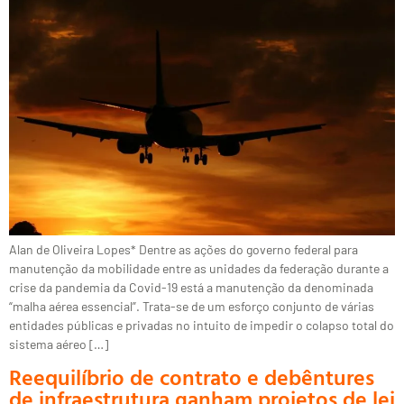
Alan de Oliveira Lopes* Dentre as ações do governo federal para
manutenção da mobilidade entre as unidades da federação durante a
crise da pandemia da Covid-19 está a manutenção da denominada
“malha aérea essencial”. Trata-se de um esforço conjunto de várias
entidades públicas e privadas no intuito de impedir o colapso total do
sistema aéreo […]
Reequilíbrio de contrato e debêntures
de infraestrutura ganham projetos de lei