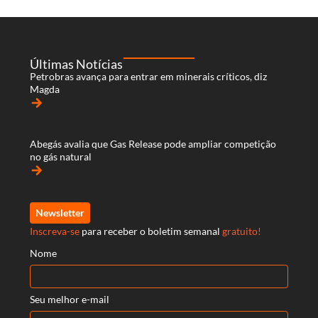
Últimas Notícias
Petrobras avança para entrar em minerais críticos, diz
Magda
arrow_forward
Abegás avalia que Gas Release pode ampliar competição
no gás natural
arrow_forward
Newsletter
Inscreva-se
para receber o boletim semanal
gratuito!
Nome
Seu melhor e-mail