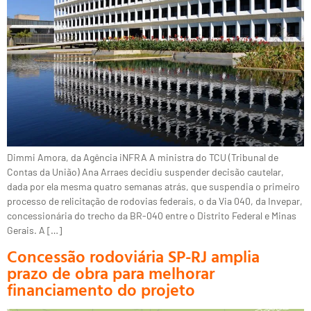
Dimmi Amora, da Agência iNFRA A ministra do TCU (Tribunal de
Contas da União) Ana Arraes decidiu suspender decisão cautelar,
dada por ela mesma quatro semanas atrás, que suspendia o primeiro
processo de relicitação de rodovias federais, o da Via 040, da Invepar,
concessionária do trecho da BR-040 entre o Distrito Federal e Minas
Gerais. A […]
Concessão rodoviária SP-RJ amplia
prazo de obra para melhorar
financiamento do projeto