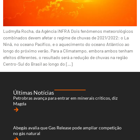
Ludmylla Rocha, da Agência iNFRA Dois fenômenos meteorológicos
combinados devem afetar o regime de chuvas de 2021/2022: o La
Ninã, no oceano Pacífico, e o aquecimento do oceano Atlântico ao
longo do próximo verão. Para a Climatempo, embora ambos tenham
efeitos diferentes, o resultado será a redução de chuvas na região
Centro-Sul do Brasil ao longo do […]
Últimas Notícias
Petrobras avança para entrar em minerais críticos, diz
Magda
arrow_forward
Abegás avalia que Gas Release pode ampliar competição
no gás natural
arrow_forward