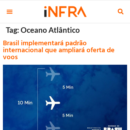
Tag:
Oceano Atlântico
Brasil implementará padrão
internacional que ampliará oferta de
voos