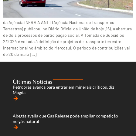
da Agência iNFRA A ANTT (Agência Nacional de Transportes
Terrestres) publicou, no Diário Oficial da União de hoje (16), a abertura
de dois processos de participação social. A Tomada de Subsídios
2/2024 é voltada à definição de projetos de transporte terrestre
internacional no âmbito do Mercosul. O período de contribuições vai
de 20 de maio […]
Últimas Notícias
Petrobras avança para entrar em minerais críticos, diz
Magda
arrow_forward
Abegás avalia que Gas Release pode ampliar competição
no gás natural
arrow_forward