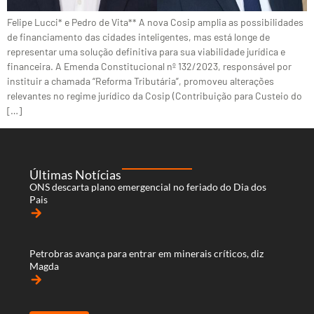
Felipe Lucci* e Pedro de Vita** A nova Cosip amplia as possibilidades
de financiamento das cidades inteligentes, mas está longe de
representar uma solução definitiva para sua viabilidade jurídica e
financeira. A Emenda Constitucional nº 132/2023, responsável por
instituir a chamada “Reforma Tributária”, promoveu alterações
relevantes no regime jurídico da Cosip (Contribuição para Custeio do
[…]
Últimas Notícias
ONS descarta plano emergencial no feriado do Dia dos
Pais
arrow_forward
Petrobras avança para entrar em minerais críticos, diz
Magda
arrow_forward