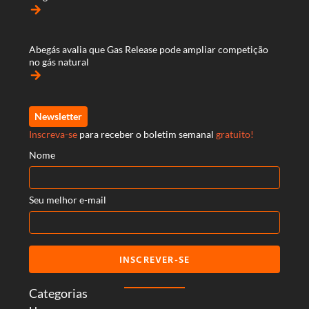
arrow_forward
Abegás avalia que Gas Release pode ampliar competição
no gás natural
arrow_forward
Newsletter
Inscreva-se
para receber o boletim semanal
gratuito!
Nome
Seu melhor e-mail
INSCREVER-SE
Categorias