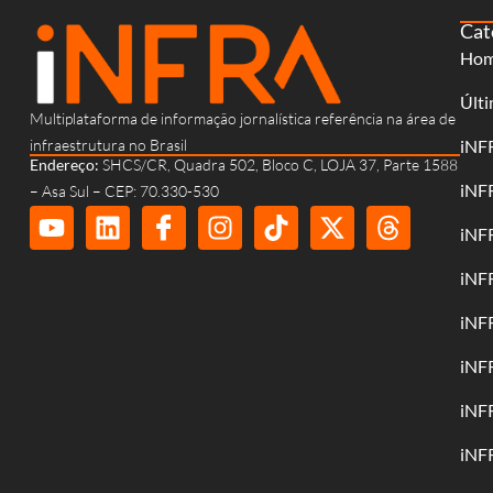
Cat
Ho
Últi
Multiplataforma de informação jornalística referência na área de
infraestrutura no Brasil
iNF
Endereço:
SHCS/CR, Quadra 502, Bloco C, LOJA 37, Parte 1588
iNF
– Asa Sul – CEP: 70.330-530
iNF
iNF
iNF
iNF
iNF
iNF