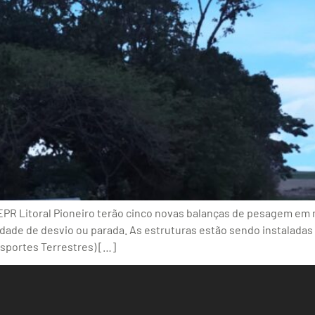
EPR Litoral Pioneiro terão cinco novas balanças de pesagem em
de de desvio ou parada. As estruturas estão sendo instaladas n
sportes Terrestres) […]