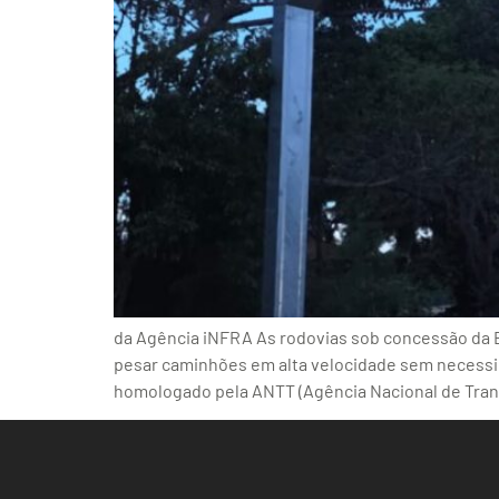
da Agência iNFRA As rodovias sob concessão da 
pesar caminhões em alta velocidade sem necessida
homologado pela ANTT (Agência Nacional de Tran