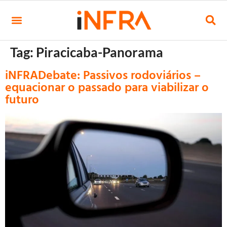
Tag:
Piracicaba-Panorama
iNFRADebate: Passivos rodoviários –
equacionar o passado para viabilizar o
futuro