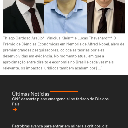
Thiago Cardoso Araújo*, Vinícius Klein** e Lucas Thevenard*** O
Prêmio de Ciências Econômicas em Memória de Alfred Nobel, além de
premiar grandes pesquisadores, coloca as teorias por eles
desenvolvidas em evidência. No momento atual, em que a
aproximação entre direito e economia no Brasil é cada vez mais
relevante, os impactos jurídicos também acabam por […]
Últimas Notícias
ONS descarta plano emergencial no feriado do Dia dos
Pais
arrow_forward
Petrobras avança para entrar em minerais críticos, diz