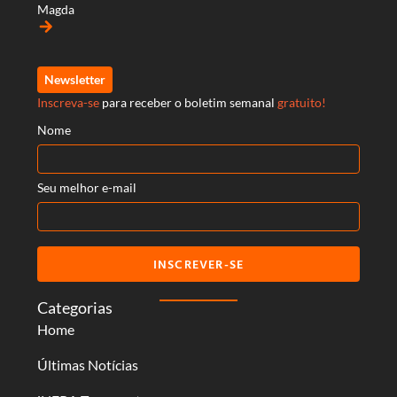
Magda
arrow_forward
Newsletter
Inscreva-se
para receber o boletim semanal
gratuito!
Nome
Seu melhor e-mail
INSCREVER-SE
Categorias
Home
Últimas Notícias