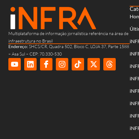
Cat
Ho
Últi
Multiplataforma de informação jornalística referência na área de
infraestrutura no Brasil
iNF
Endereço:
SHCS/CR, Quadra 502, Bloco C, LOJA 37, Parte 1588
iNF
– Asa Sul – CEP: 70.330-530
iNF
iNF
iNF
iNF
iNF
iNF