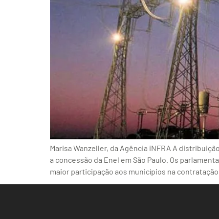
Marisa Wanzeller, da Agência iNFRA A distribuiçã
a concessão da Enel em São Paulo. Os parlamentare
maior participação aos municípios na contratação