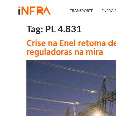
TRANSPORTE
ENERGI
Tag:
PL 4.831
Crise na Enel retoma d
reguladoras na mira