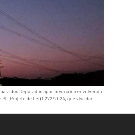
 Câmara dos Deputados após nova crise envolvendo
 PL (Projeto de Lei) 1.272/2024, que visa dar