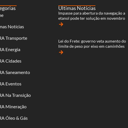
egorias
Últimas Notícias
Impasse para abertura da navegação a
me
etanol pode ter solução em novembro
arrow_forward
mas Notícias
RA Transporte
Lei do Frete: governo veta aumento do
limite de peso por eixo em caminhões
RA Energia
arrow_forward
RA Cidades
RA Saneamento
RA Eventos
RA Na Transição
RA Mineração
RA Óleo & Gás