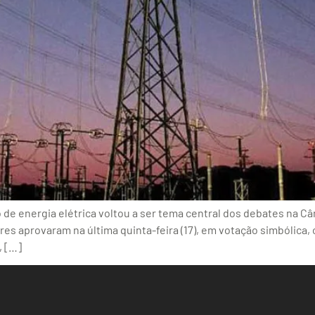
o de energia elétrica voltou a ser tema central dos debates na
s aprovaram na última quinta-feira (17), em votação simbólica, o
, […]