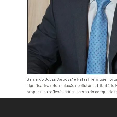
Bernardo Souza Barbosa* e Rafael Henrique Fortun
significativa reformulação no Sistema Tributário
propor uma reflexão crítica acerca do adequado t