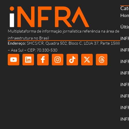
Cat
Ho
Últi
Multiplataforma de informação jornalística referência na área de
infraestrutura no Brasil
iNF
Endereço:
SHCS/CR, Quadra 502, Bloco C, LOJA 37, Parte 1588
iNF
– Asa Sul – CEP: 70.330-530
iNF
iNF
iNF
iNF
iNF
iNF