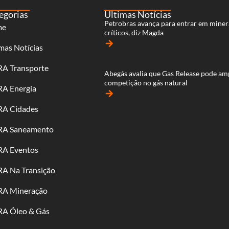
egorias
Últimas Notícias
Petrobras avança para entrar em miner
me
críticos, diz Magda
arrow_forward
mas Notícias
RA Transporte
Abegás avalia que Gas Release pode am
competição no gás natural
RA Energia
arrow_forward
RA Cidades
RA Saneamento
RA Eventos
RA Na Transição
RA Mineração
RA Óleo & Gás