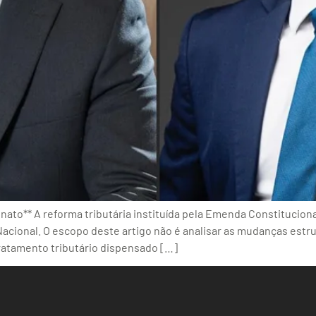
ato** A reforma tributária instituída pela Emenda Constitucion
 Nacional. O escopo deste artigo não é analisar as mudanças est
ratamento tributário dispensado […]