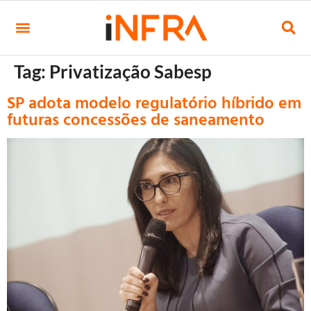
Tag:
Privatização Sabesp
SP adota modelo regulatório híbrido em
futuras concessões de saneamento