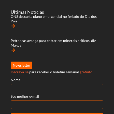
Últimas Notícias
ONS descarta plano emergencial no feriado do Dia dos
Pais
arrow_forward
Petrobras avança para entrar em minerais críticos, diz
Magda
arrow_forward
Newsletter
Inscreva-se
para receber o boletim semanal
gratuito!
Nome
Seu melhor e-mail