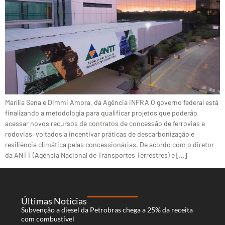
Marília Sena e Dimmi Amora, da Agência iNFRA O governo federal está
finalizando a metodologia para qualificar projetos que poderão
acessar novos recursos de contratos de concessão de ferrovias e
rodovias, voltados a incentivar práticas de descarbonização e
resiliência climática pelas concessionárias. De acordo com o diretor
da ANTT (Agência Nacional de Transportes Terrestres) e […]
Últimas Notícias
Subvenção a diesel da Petrobras chega a 25% da receita
com combustível