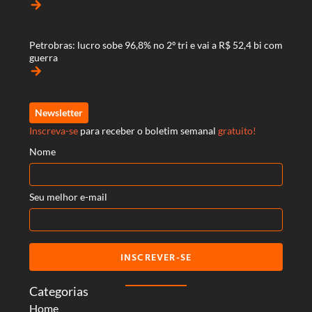
arrow_forward
Petrobras: lucro sobe 96,8% no 2º tri e vai a R$ 52,4 bi com
guerra
arrow_forward
Newsletter
Inscreva-se
para receber o boletim semanal
gratuito!
Nome
Seu melhor e-mail
INSCREVER-SE
Categorias
Home