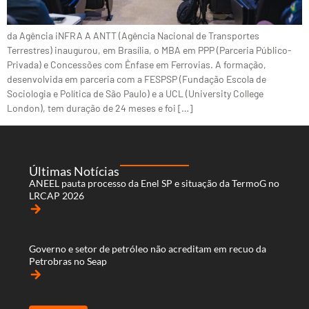
da Agência iNFRA A ANTT (Agência Nacional de Transportes
Terrestres) inaugurou, em Brasília, o MBA em PPP (Parceria Público-
Privada) e Concessões com Ênfase em Ferrovias. A formação,
desenvolvida em parceria com a FESPSP (Fundação Escola de
Sociologia e Política de São Paulo) e a UCL (University College
London), tem duração de 24 meses e foi […]
Últimas Notícias
ANEEL pauta processo da Enel SP e situação da TermoG no
LRCAP 2026
arrow_forward
Governo e setor de petróleo não acreditam em recuo da
Petrobras no Seap
arrow_forward