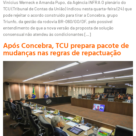
Vinicius Werneck e Amanda Pupo, da Agência iNFRA O plenário do
TCU (Tribunal de Contas da União) indicou nesta quarta-feira (24) que
pode rejeitar o acordo construído para tirar a Concebra, grupo
Triunfo, da gestão da rodovia BR-060/GO/DF, pelo possível
entendimento de que a nova versão da proposta de solução
consensual não atendeu às condicionantes […]
Após Concebra, TCU prepara pacote de
mudanças nas regras de repactuação