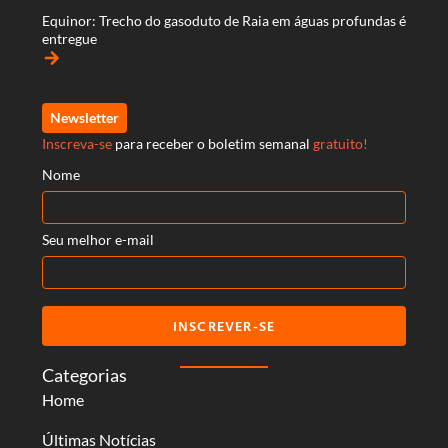
Equinor: Trecho do gasoduto de Raia em águas profundas é
entregue
arrow_forward
Newsletter
Inscreva-se
para receber o boletim semanal
gratuito!
Nome
Seu melhor e-mail
INSCREVER-SE
Categorias
Home
Últimas Notícias