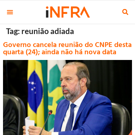
Tag:
reunião adiada
Governo cancela reunião do CNPE desta
quarta (24); ainda não há nova data