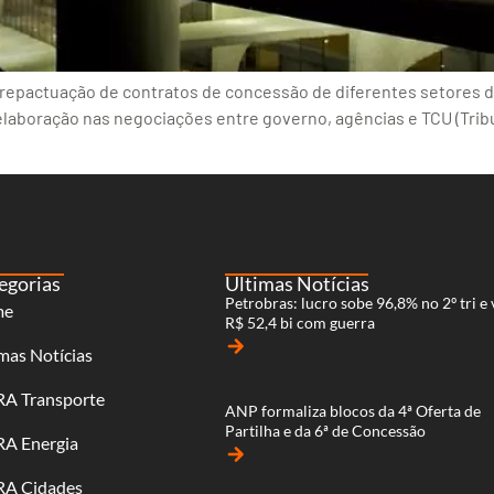
repactuação de contratos de concessão de diferentes setores d
laboração nas negociações entre governo, agências e TCU (Trib
egorias
Últimas Notícias
Petrobras: lucro sobe 96,8% no 2º tri e 
me
R$ 52,4 bi com guerra
arrow_forward
mas Notícias
RA Transporte
ANP formaliza blocos da 4ª Oferta de
Partilha e da 6ª de Concessão
RA Energia
arrow_forward
RA Cidades