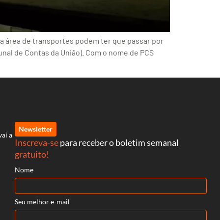
a área de transportes podem ter que passar por
unal de Contas da União). Com o nome de PCS
Newsletter
vai a
Inscreva-se
para receber o boletim semanal
gratuito!
Nome
Seu melhor e-mail