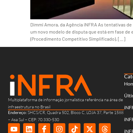
Dimmi Amora, da Agência iNFRA As tentativas de 
um novo modelo de disputa que está em fase de e
(Procedimento Competitivo Simplificado), […]
Cat
Ho
Últi
Multiplataforma de informação jornalística referência na área de
infraestrutura no Brasil
iNF
Endereço:
SHCS/CR, Quadra 502, Bloco C, LOJA 37, Parte 1588
iNF
– Asa Sul – CEP: 70.330-530
iNF