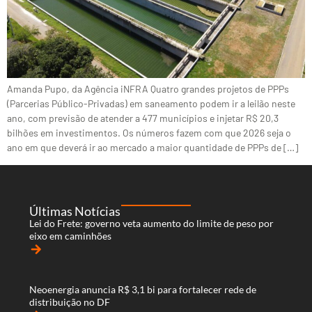
Amanda Pupo, da Agência iNFRA Quatro grandes projetos de PPPs
(Parcerias Público-Privadas) em saneamento podem ir a leilão neste
ano, com previsão de atender a 477 municípios e injetar R$ 20,3
bilhões em investimentos. Os números fazem com que 2026 seja o
ano em que deverá ir ao mercado a maior quantidade de PPPs de […]
Últimas Notícias
Lei do Frete: governo veta aumento do limite de peso por
eixo em caminhões
arrow_forward
Neoenergia anuncia R$ 3,1 bi para fortalecer rede de
distribuição no DF