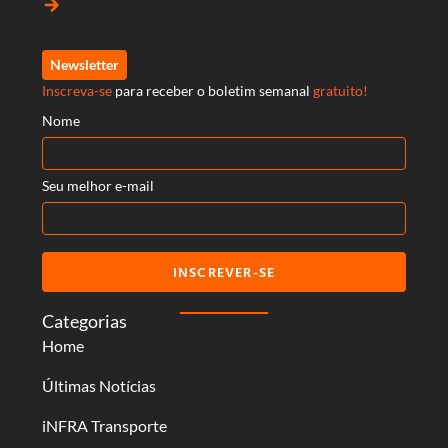
arrow_forward
Newsletter
Inscreva-se
para receber o boletim semanal
gratuito!
Nome
Seu melhor e-mail
INSCREVER-SE
Categorias
Home
Últimas Notícias
iNFRA Transporte