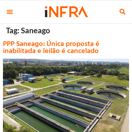
Tag:
Saneago
PPP Saneago: Única proposta é
inabilitada e leilão é cancelado