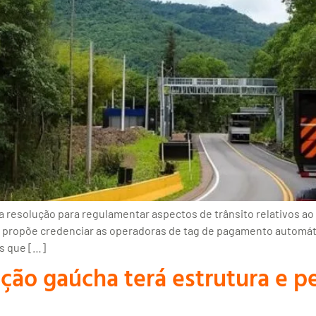
 resolução para regulamentar aspectos de trânsito relativos ao
7), propõe credenciar as operadoras de tag de pagamento automát
as que […]
ção gaúcha terá estrutura e pe