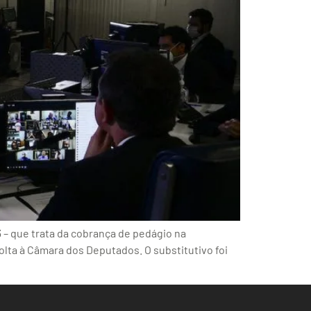
3 – que trata da cobrança de pedágio na
olta à Câmara dos Deputados. O substitutivo foi