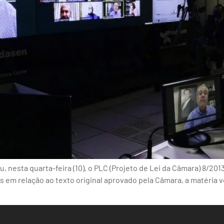
, nesta quarta-feira (10), o PLC (Projeto de Lei da Câmara) 8/201
s em relação ao texto original aprovado pela Câmara, a matéria v