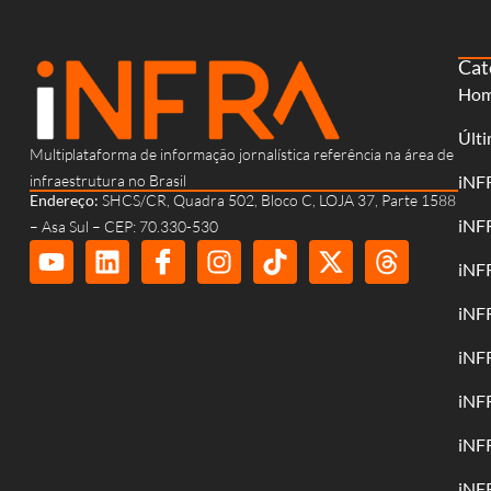
Cat
Ho
Últi
Multiplataforma de informação jornalística referência na área de
infraestrutura no Brasil
iNF
Endereço:
SHCS/CR, Quadra 502, Bloco C, LOJA 37, Parte 1588
iNF
– Asa Sul – CEP: 70.330-530
iNF
iNF
iNF
iNF
iNF
iNF