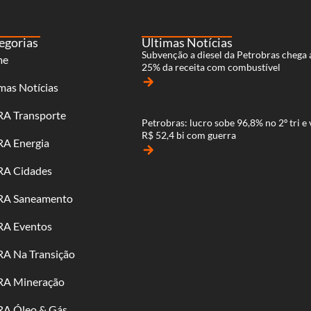
egorias
Últimas Notícias
Subvenção a diesel da Petrobras chega 
me
25% da receita com combustível
arrow_forward
mas Notícias
RA Transporte
Petrobras: lucro sobe 96,8% no 2º tri e 
R$ 52,4 bi com guerra
RA Energia
arrow_forward
RA Cidades
RA Saneamento
RA Eventos
RA Na Transição
RA Mineração
RA Óleo & Gás