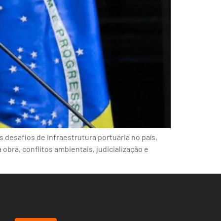
 desafios de infraestrutura portuária no país,
bra, conflitos ambientais, judicialização e