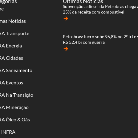
egorias
Últimas Notícias
Subvenção a diesel da Petrobras chega 
me
25% da receita com combustível
arrow_forward
mas Notícias
RA Transporte
Petrobras: lucro sobe 96,8% no 2º tri e 
R$ 52,4 bi com guerra
RA Energia
arrow_forward
RA Cidades
RA Saneamento
RA Eventos
RA Na Transição
RA Mineração
RA Óleo & Gás
o iNFRA