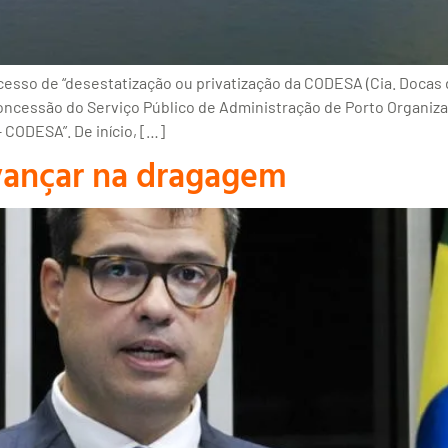
so de “desestatização ou privatização da CODESA (Cia. Docas do
Concessão do Serviço Público de Administração de Porto Organiz
 CODESA”. De início, […]
ançar na dragagem