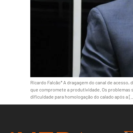
Ricardo Falcão* A dragagem do canal de acesso, da
que compromete a produtividade. Os problemas são
dificuldade para homologação do calado após a [