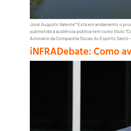
José Augusto Valente* Está em andamento o proces
submetida à audiência pública tem como título “
Acionário da Companhia Docas do Espírito Santo –
iNFRADebate: Como av