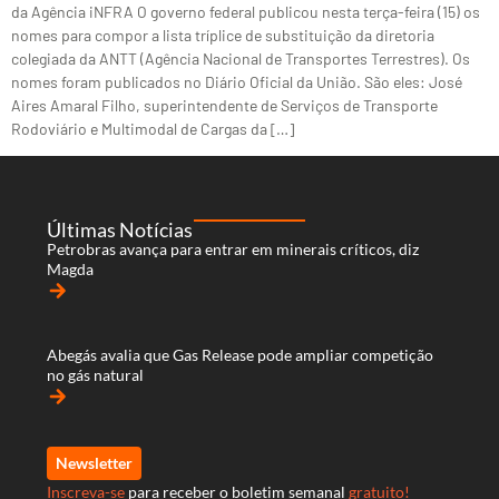
da Agência iNFRA O governo federal publicou nesta terça-feira (15) os
nomes para compor a lista tríplice de substituição da diretoria
colegiada da ANTT (Agência Nacional de Transportes Terrestres). Os
nomes foram publicados no Diário Oficial da União. São eles: José
Aires Amaral Filho, superintendente de Serviços de Transporte
Rodoviário e Multimodal de Cargas da […]
Últimas Notícias
Petrobras avança para entrar em minerais críticos, diz
Magda
arrow_forward
Abegás avalia que Gas Release pode ampliar competição
no gás natural
arrow_forward
Newsletter
Inscreva-se
para receber o boletim semanal
gratuito!