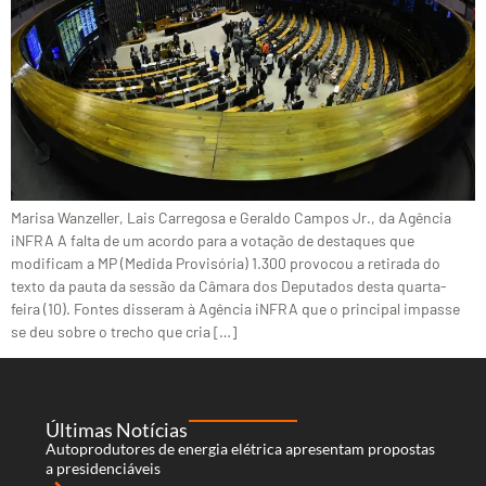
Marisa Wanzeller, Lais Carregosa e Geraldo Campos Jr., da Agência
iNFRA A falta de um acordo para a votação de destaques que
modificam a MP (Medida Provisória) 1.300 provocou a retirada do
texto da pauta da sessão da Câmara dos Deputados desta quarta-
feira (10). Fontes disseram à Agência iNFRA que o principal impasse
se deu sobre o trecho que cria […]
Últimas Notícias
Autoprodutores de energia elétrica apresentam propostas
a presidenciáveis