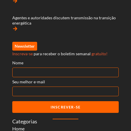
arrow_forward
Agentes e autoridades discutem transmissão na transição
energética
arrow_forward
Newsletter
Inscreva-se
para receber o boletim semanal
gratuito!
Nome
Seu melhor e-mail
INSCREVER-SE
Categorias
Home