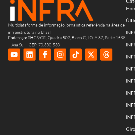
Cat
Ho
Últi
Multiplataforma de informação jornalística referência na área de
infraestrutura no Brasil
iNF
Endereço:
SHCS/CR, Quadra 502, Bloco C, LOJA 37, Parte 1588
iNF
– Asa Sul – CEP: 70.330-530
iNF
iNF
iNF
iNF
iNF
iNF
Gir