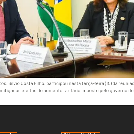
, Silvio Costa Filho, participou nesta terça-feira (15) da reuni
 mitigar os efeitos do aumento tarifário imposto pelo governo d