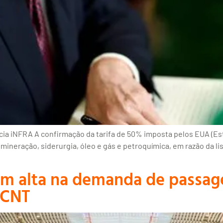
cia iNFRA A confirmação da tarifa de 50% imposta pelos EUA (Es
e mineração, siderurgia, óleo e gás e petroquímica, em razão da l
em alta na demanda de passag
 CNT