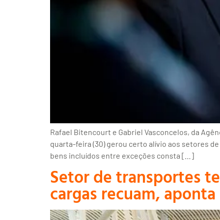
Rafael Bitencourt e Gabriel Vasconcelos, da Agên
quarta-feira (30) gerou certo alívio aos setores d
bens incluídos entre exceções consta […]
Setor de transportes t
cargas recuam, aponta