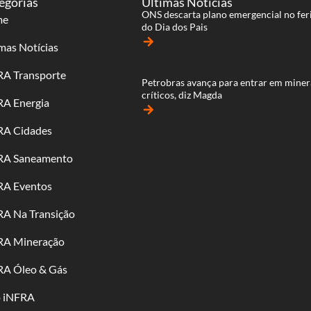
egorias
Últimas Notícias
ONS descarta plano emergencial no fer
me
do Dia dos Pais
arrow_forward
mas Notícias
RA Transporte
Petrobras avança para entrar em miner
críticos, diz Magda
RA Energia
arrow_forward
RA Cidades
RA Saneamento
RA Eventos
RA Na Transição
RA Mineração
RA Óleo & Gás
o iNFRA