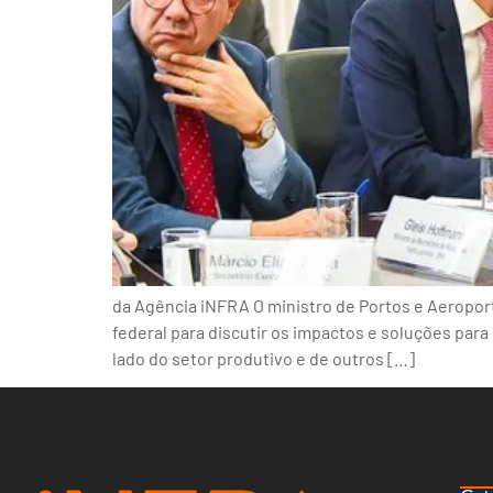
da Agência iNFRA O ministro de Portos e Aeroportos
federal para discutir os impactos e soluções para
lado do setor produtivo e de outros […]