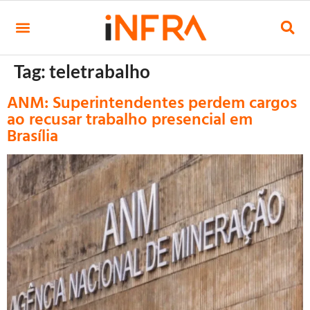
Tag:
teletrabalho
ANM: Superintendentes perdem cargos
ao recusar trabalho presencial em
Brasília