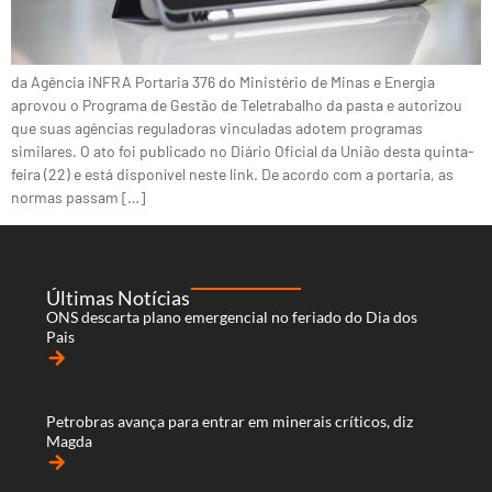
da Agência iNFRA Portaria 376 do Ministério de Minas e Energia
aprovou o Programa de Gestão de Teletrabalho da pasta e autorizou
que suas agências reguladoras vinculadas adotem programas
similares. O ato foi publicado no Diário Oficial da União desta quinta-
feira (22) e está disponível neste link. De acordo com a portaria, as
normas passam […]
Últimas Notícias
ONS descarta plano emergencial no feriado do Dia dos
Pais
arrow_forward
Petrobras avança para entrar em minerais críticos, diz
Magda
arrow_forward