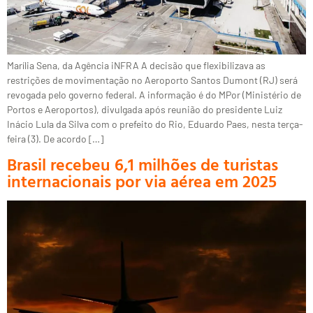
Marília Sena, da Agência iNFRA A decisão que flexibilizava as
restrições de movimentação no Aeroporto Santos Dumont (RJ) será
revogada pelo governo federal. A informação é do MPor (Ministério de
Portos e Aeroportos), divulgada após reunião do presidente Luiz
Inácio Lula da Silva com o prefeito do Rio, Eduardo Paes, nesta terça-
feira (3). De acordo […]
Brasil recebeu 6,1 milhões de turistas
internacionais por via aérea em 2025