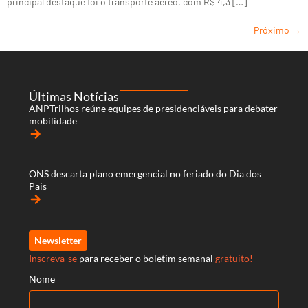
principal destaque foi o transporte aéreo, com R$ 4,3 […]
Próximo
→
Últimas Notícias
ANPTrilhos reúne equipes de presidenciáveis para debater
mobilidade
arrow_forward
ONS descarta plano emergencial no feriado do Dia dos
Pais
arrow_forward
Newsletter
Inscreva-se
para receber o boletim semanal
gratuito!
Nome