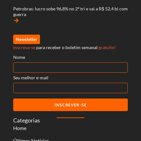
Petrobras: lucro sobe 96,8% no 2º tri e vai a R$ 52,4 bi com
guerra
arrow_forward
Newsletter
Inscreva-se
para receber o boletim semanal
gratuito!
Nome
Seu melhor e-mail
INSCREVER-SE
Categorias
Home
Últimas Notícias