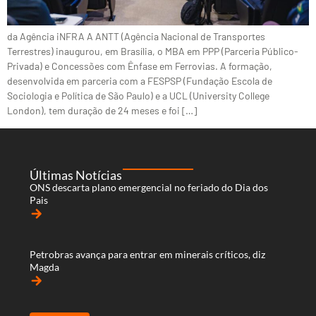
da Agência iNFRA A ANTT (Agência Nacional de Transportes
Terrestres) inaugurou, em Brasília, o MBA em PPP (Parceria Público-
Privada) e Concessões com Ênfase em Ferrovias. A formação,
desenvolvida em parceria com a FESPSP (Fundação Escola de
Sociologia e Política de São Paulo) e a UCL (University College
London), tem duração de 24 meses e foi […]
Últimas Notícias
ONS descarta plano emergencial no feriado do Dia dos
Pais
arrow_forward
Petrobras avança para entrar em minerais críticos, diz
Magda
arrow_forward