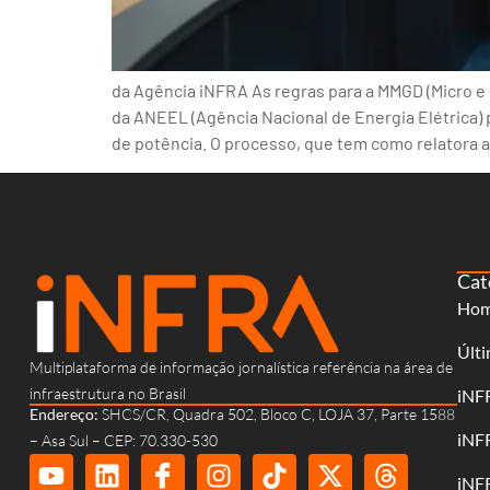
da Agência iNFRA As regras para a MMGD (Micro e 
da ANEEL (Agência Nacional de Energia Elétrica) 
de potência. O processo, que tem como relatora a
Cat
Ho
Últi
Multiplataforma de informação jornalística referência na área de
infraestrutura no Brasil
iNF
Endereço:
SHCS/CR, Quadra 502, Bloco C, LOJA 37, Parte 1588
iNF
– Asa Sul – CEP: 70.330-530
iNF