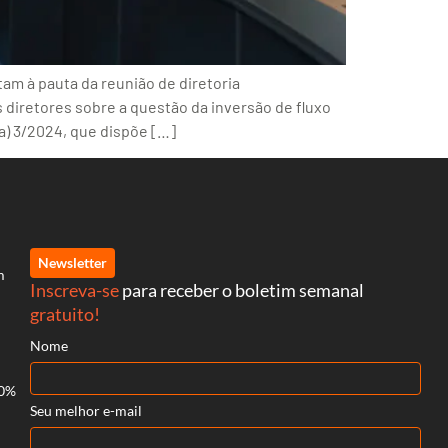
am à pauta da reunião de diretoria
 diretores sobre a questão da inversão de fluxo
a) 3/2024, que dispõe […]
Newsletter
m
Inscreva-se
para receber o boletim semanal
gratuito!
Nome
70%
Seu melhor e-mail