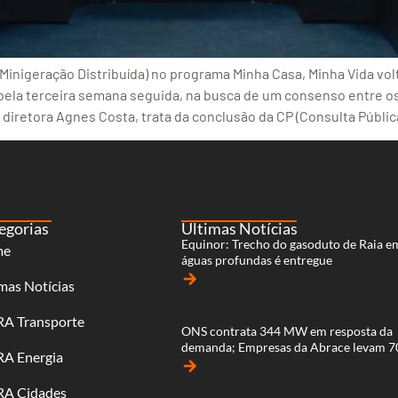
Minigeração Distribuída) no programa Minha Casa, Minha Vida volt
pela terceira semana seguida, na busca de um consenso entre os
 diretora Agnes Costa, trata da conclusão da CP (Consulta Públic
egorias
Últimas Notícias
Equinor: Trecho do gasoduto de Raia e
me
águas profundas é entregue
arrow_forward
mas Notícias
RA Transporte
ONS contrata 344 MW em resposta da
demanda; Empresas da Abrace levam 
RA Energia
arrow_forward
RA Cidades