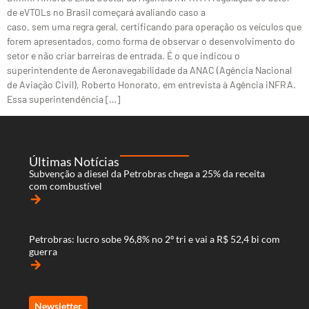
de eVTOLs no Brasil começará avaliando caso a
caso, sem uma regra geral, certificando para operação os veículos que
forem apresentados, como forma de observar o desenvolvimento do
setor e não criar barreiras de entrada. É o que indicou o
superintendente de Aeronavegabilidade da ANAC (Agência Nacional
de Aviação Civil), Roberto Honorato, em entrevista à Agência iNFRA.
Essa superintendência […]
Últimas Notícias
Subvenção a diesel da Petrobras chega a 25% da receita
com combustível
arrow_forward
Petrobras: lucro sobe 96,8% no 2º tri e vai a R$ 52,4 bi com
guerra
arrow_forward
Newsletter