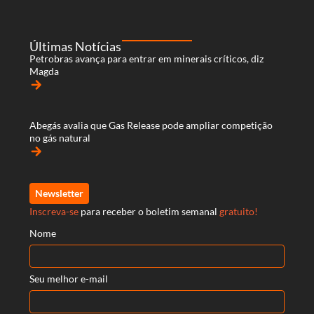
Últimas Notícias
Petrobras avança para entrar em minerais críticos, diz
Magda
arrow_forward
Abegás avalia que Gas Release pode ampliar competição
no gás natural
arrow_forward
Newsletter
Inscreva-se
para receber o boletim semanal
gratuito!
Nome
Seu melhor e-mail