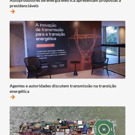
Autoprodutores de energia elétrica apresentam propostas a
presidenciáveis
arrow_forward
Agentes e autoridades discutem transmissão na transição
energética
arrow_forward