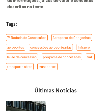
as informações, juízos de valor e conceitos
descritos no texto.
Tags:
7ª Rodada de Concessões
,
Aeroporto de Congonhas
,
aeroportos
,
concessões aeroportuárias
,
Infraero
,
leilão de concessão
,
programa de concessões
,
SAC
,
transporte aéreo
,
transportes
Últimas Notícias