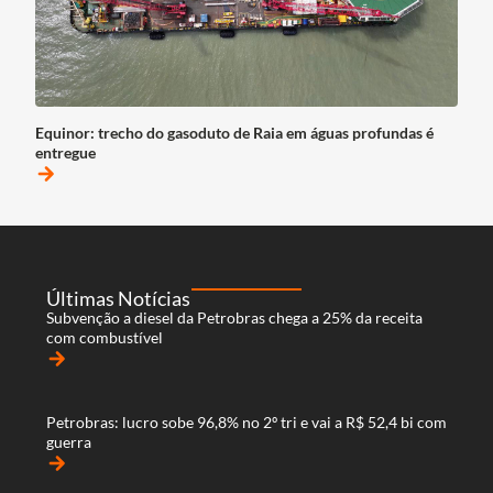
Equinor: trecho do gasoduto de Raia em águas profundas é
entregue
arrow_forward
Últimas Notícias
Subvenção a diesel da Petrobras chega a 25% da receita
com combustível
arrow_forward
Petrobras: lucro sobe 96,8% no 2º tri e vai a R$ 52,4 bi com
guerra
arrow_forward