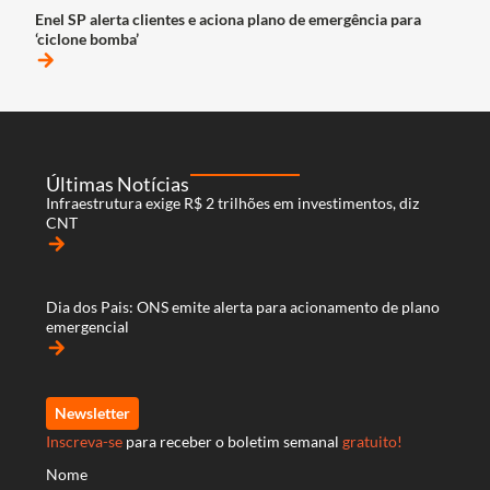
Enel SP alerta clientes e aciona plano de emergência para
‘ciclone bomba’
arrow_forward
Últimas Notícias
Infraestrutura exige R$ 2 trilhões em investimentos, diz
CNT
arrow_forward
Dia dos Pais: ONS emite alerta para acionamento de plano
emergencial
arrow_forward
Newsletter
Inscreva-se
para receber o boletim semanal
gratuito!
Nome