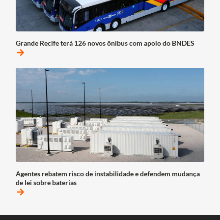
Grande Recife terá 126 novos ônibus com apoio do BNDES
arrow_forward
Agentes rebatem risco de instabilidade e defendem mudança
de lei sobre baterias
arrow_forward