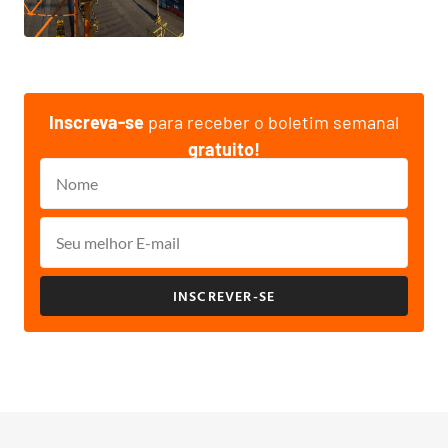
Inscreva-se
para receber o boletim semanal
gratuito!
INSCREVER-SE