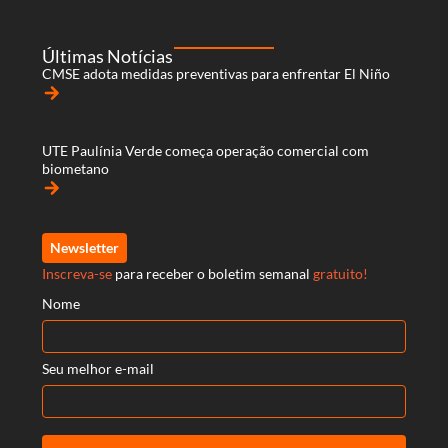
Últimas Notícias
CMSE adota medidas preventivas para enfrentar El Niño
arrow_forward
UTE Paulínia Verde começa operação comercial com
biometano
arrow_forward
Newsletter
Inscreva-se
para receber o boletim semanal
gratuito!
Nome
Seu melhor e-mail