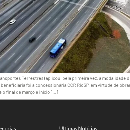
nsportes Terrestres) aplicou, pela primeira vez, a modalidade 
 A beneficiária foi a concessionária CCR RioSP, em virtude de o
o final de março e início […]
egorias
Últimas Notícias