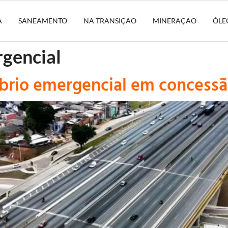
A
SANEAMENTO
NA TRANSIÇÃO
MINERAÇÃO
ÓLE
rgencial
íbrio emergencial em concess