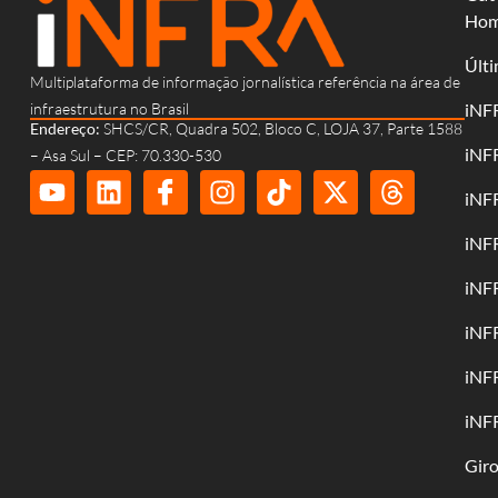
Ho
Últi
Multiplataforma de informação jornalística referência na área de
infraestrutura no Brasil
iNF
Endereço:
SHCS/CR, Quadra 502, Bloco C, LOJA 37, Parte 1588
iNF
– Asa Sul – CEP: 70.330-530
iNF
iNF
iNF
iNF
iNF
iNF
Gir