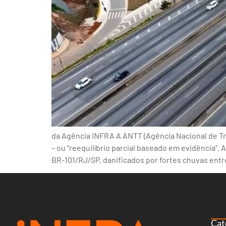
da Agência iNFRA A ANTT (Agência Nacional de Tra
– ou “reequilíbrio parcial baseado em evidência”.
BR-101/RJ/SP, danificados por fortes chuvas entre 
Cat