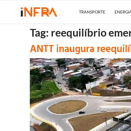
TRANSPORTE
ENERGI
Tag:
reequilíbrio eme
ANTT inaugura reequil