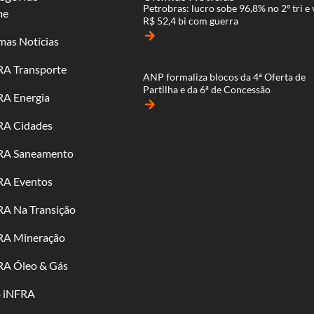
Petrobras: lucro sobe 96,8% no 2º tri e 
me
R$ 52,4 bi com guerra
arrow_forward
mas Notícias
RA Transporte
ANP formaliza blocos da 4ª Oferta de
Partilha e da 6ª de Concessão
RA Energia
arrow_forward
RA Cidades
RA Saneamento
RA Eventos
RA Na Transição
RA Mineração
RA Óleo & Gás
o iNFRA