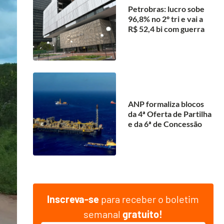
Petrobras: lucro sobe
96,8% no 2º tri e vai a
R$ 52,4 bi com guerra
ANP formaliza blocos
da 4ª Oferta de Partilha
e da 6ª de Concessão
Inscreva-se
para receber o boletim
semanal
gratuito!