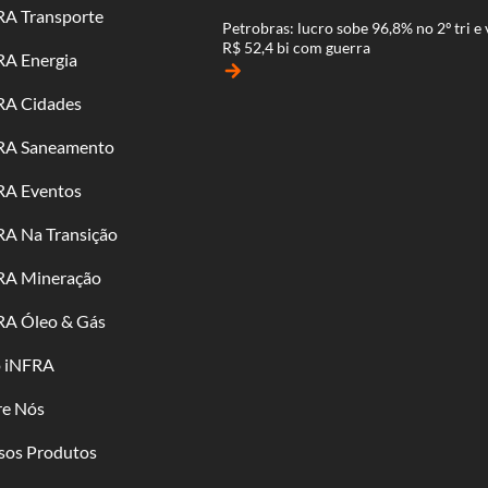
RA Transporte
Petrobras: lucro sobe 96,8% no 2º tri e 
R$ 52,4 bi com guerra
RA Energia
arrow_forward
RA Cidades
RA Saneamento
RA Eventos
RA Na Transição
RA Mineração
RA Óleo & Gás
o iNFRA
re Nós
sos Produtos