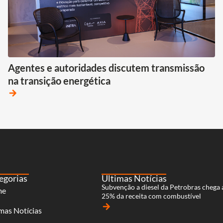
Agentes e autoridades discutem transmissão
na transição energética
arrow_forward
egorias
Últimas Notícias
Subvenção a diesel da Petrobras chega 
me
25% da receita com combustível
arrow_forward
mas Notícias