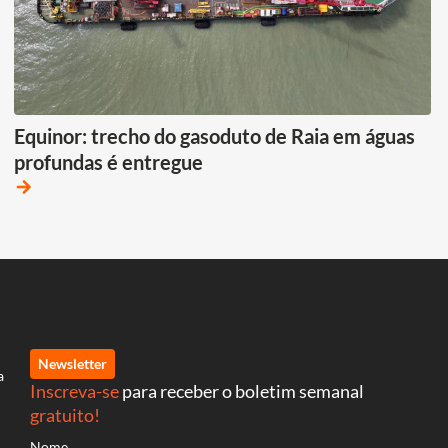
Equinor: trecho do gasoduto de Raia em águas
profundas é entregue
arrow_forward
Newsletter
a
Inscreva-se
para receber o boletim semanal
gratuito!
Nome