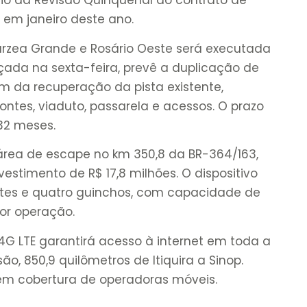
eio da Revisão Quinquenal do contrato de
em janeiro deste ano.
árzea Grande e Rosário Oeste será executada
çada na sexta-feira, prevê a duplicação de
ém da recuperação da pista existente,
ontes, viaduto, passarela e acessos. O prazo
32 meses.
ea de escape no km 350,8 da BR-364/163,
estimento de R$ 17,8 milhões. O dispositivo
ntes e quatro guinchos, com capacidade de
or operação.
4G LTE garantirá acesso à internet em toda a
o, 850,9 quilômetros de Itiquira a Sinop.
em cobertura de operadoras móveis.