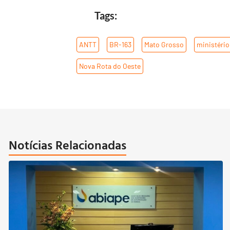
Tags:
ANTT
,
BR-163
,
Mato Grosso
,
ministério
Nova Rota do Oeste
Notícias Relacionadas