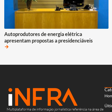
Autoprodutores de energia elétrica
apresentam propostas a presidenciáveis
arrow_forward
Cat
Ho
Últi
Multiplataforma de informação jornalística referência na área de