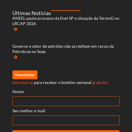
Últimas Notícias
ANEEL pauta processo da Enel SP e situação da TermoG no
LRCAP 2026
arrow_forward
Governo e setor de petróleo não acreditam em recuo da
Petrobras no Seap
arrow_forward
Newsletter
Inscreva-se
para receber o boletim semanal
gratuito!
Nome
Seu melhor e-mail