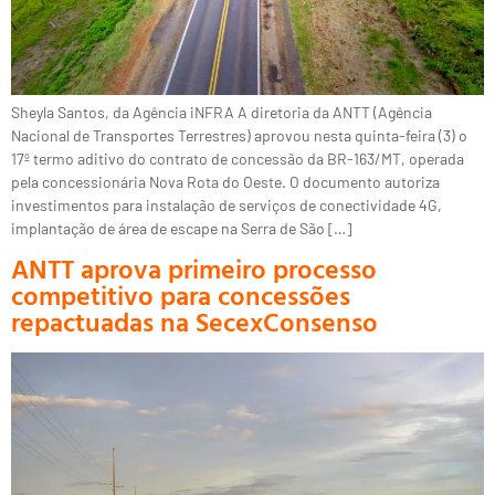
Sheyla Santos, da Agência iNFRA A diretoria da ANTT (Agência
Nacional de Transportes Terrestres) aprovou nesta quinta-feira (3) o
17º termo aditivo do contrato de concessão da BR-163/MT, operada
pela concessionária Nova Rota do Oeste. O documento autoriza
investimentos para instalação de serviços de conectividade 4G,
implantação de área de escape na Serra de São […]
ANTT aprova primeiro processo
competitivo para concessões
repactuadas na SecexConsenso