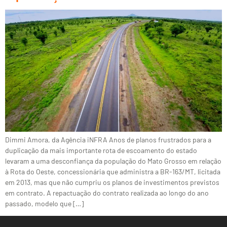
Dimmi Amora, da Agência iNFRA Anos de planos frustrados para a
duplicação da mais importante rota de escoamento do estado
levaram a uma desconfiança da população do Mato Grosso em relação
à Rota do Oeste, concessionária que administra a BR-163/MT, licitada
em 2013, mas que não cumpriu os planos de investimentos previstos
em contrato. A repactuação do contrato realizada ao longo do ano
passado, modelo que […]